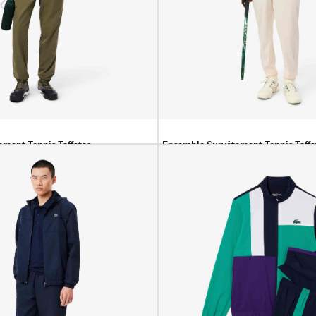
ment Tennis Taffetas
Ensemble Survêtement Tennis Taffe
00
DA
44 900
DA
39 900
DA