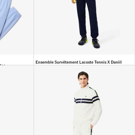
Ensemble Survêtement Lacoste Tennis X Daniil
tas
Medvedev
45 900
DA
39 900
DA