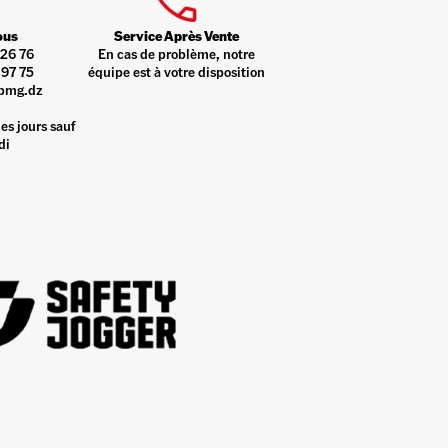
ous
Service Après Vente
26 76
En cas de problème, notre
97 75
équipe est à votre disposition
pmg.dz
es jours sauf
di