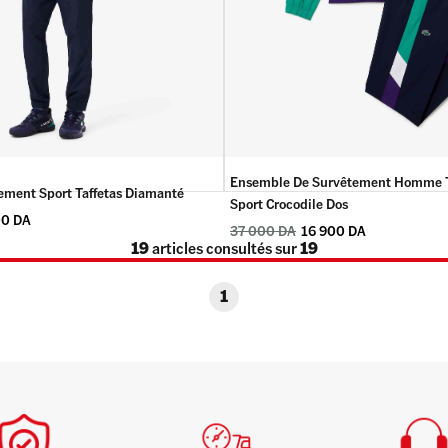
Ensemble De Survêtement Homme T
ment Sport Taffetas Diamanté
Sport Crocodile Dos
00
DA
37 000
DA
16 900
DA
19
articles consultés sur
19
1