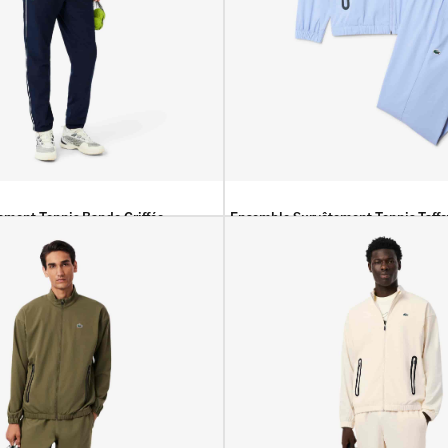
ment Tennis Bande Griffée
Ensemble Survêtement Tennis Taffe
00
DA
44 900
DA
39 900
DA