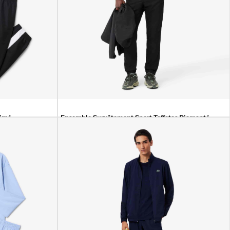
rimé
Ensemble Survêtement Sport Taffetas Diamanté
44 900
DA
39 900
DA