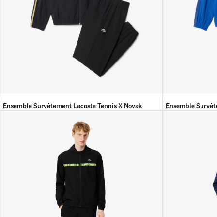
Ensemble Survêtement Lacoste Tennis X Novak
Ensemble Survêt
Djokovic
Djokovic
45 900
DA
39 900
DA
45 900
DA
39 9