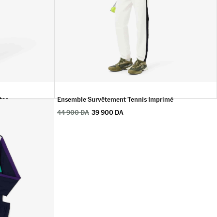
tas
Ensemble Survêtement Tennis Imprimé
44 900
DA
39 900
DA