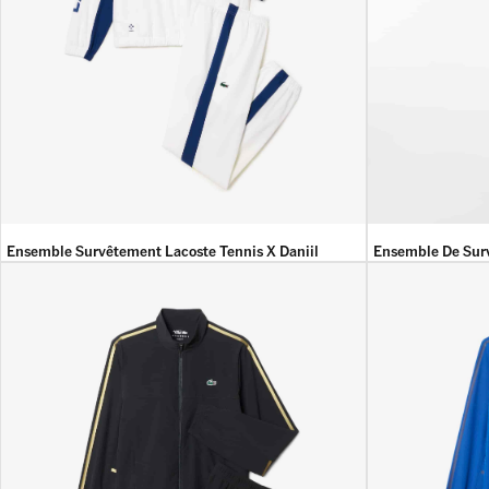
Ensemble Survêtement Lacoste Tennis X Daniil
Ensemble De Sur
Medvedev
Daniil Medvedev
36 100
DA
19 900
DA
34 000
DA
19 9