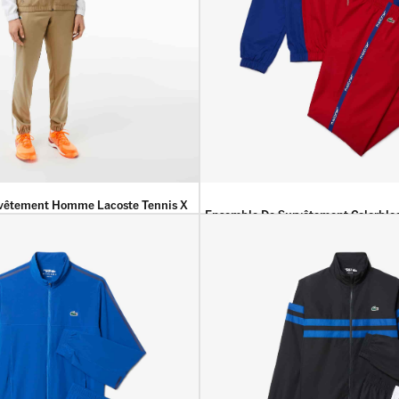
vêtement Homme Lacoste Tennis X
Ensemble De Survêtement Colorblo
37 000
DA
19 900
DA
00
DA