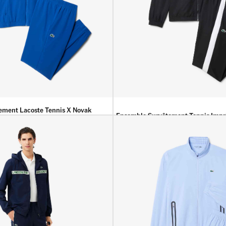
ement Lacoste Tennis X Novak
Ensemble Survêtement Tennis Imp
44 900
DA
39 900
DA
00
DA