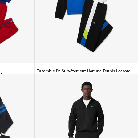
Ensemble De Survêtement Homme Tennis Lacoste
ck
Sport Crocodile Dos
37 000
DA
16 900
DA