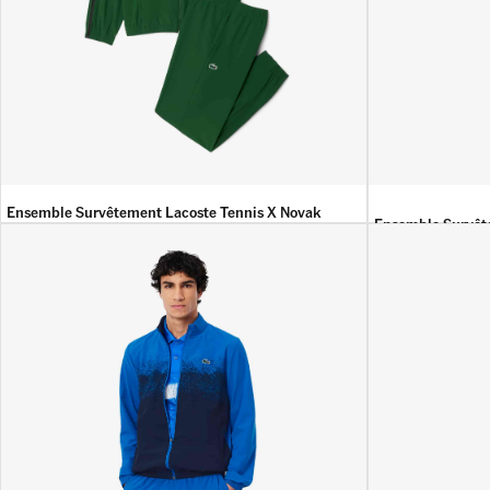
Ensemble Survêtement Lacoste Tennis X Novak
Ensemble Survête
Djokovic
44 900
DA
39 9
45 900
DA
39 900
DA