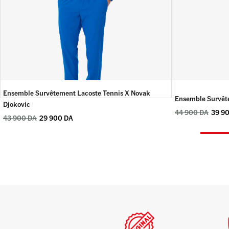
Ensemble Survêtement Lacoste Tennis X Novak
Ensemble Survête
Djokovic
44 900
DA
39 9
43 900
DA
29 900
DA