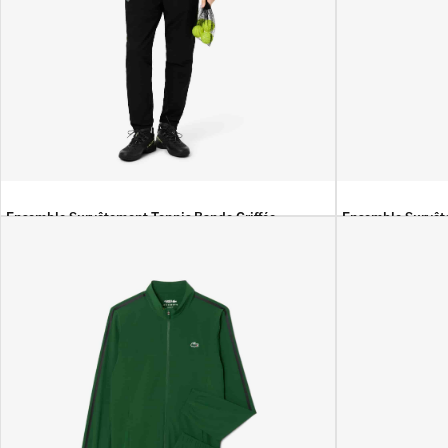
Ensemble Survêtement Tennis Bande Griffée
Ensemble Survête
44 900
DA
39 900
DA
45 900
DA
39 9