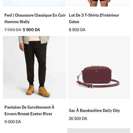
Fwd | Chaussure Classique En Cuir
Lot De 3 T-Shirts D'intérieur
Homme Wally
Coton
7 900
DA
5 900
DA
8 900
DA
Pantalon De Survêtement À
Sac À Bandoulière Daily City
Envers Brossé Exeter River
26 500
DA
9 000
DA