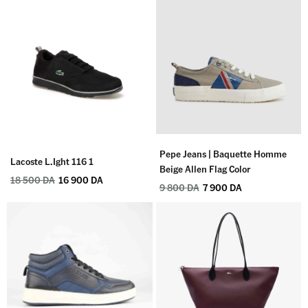
Pepe Jeans | Baquette Homme
Lacoste L.ight 116 1
Beige Allen Flag Color
18 500
DA
16 900
DA
9 800
DA
7 900
DA