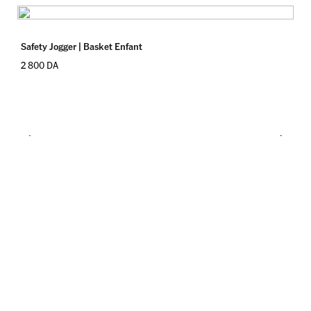
Safety Jogger | Basket Enfant
2 800
DA
Gr