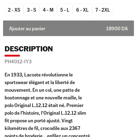
2 - XS
3 - S
4 - M
5 - L
6 - XL
7 - 2XL
Ajouter au panier
18900
DA
DESCRIPTION
PH4012-IY3
En 1933, Lacoste révolutionne le
sportswear élégant et la liberté de
mouvement. En un col, une patte de
boutonnage et une nouvelle maille, le
polo Original L.12.12 était né. Premier
polo de l’histoire, l'Original L.12.12 slim
fit propose un porté ajusté. Vingt
kilomètres de fil, crocodile aux 2367
points de broderie… enfilez un concentré