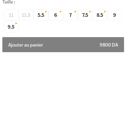
Taille :
11
11.5
5.5
6
7
7.5
8.5
9
9.5
Ajouter au panier
9800
DA