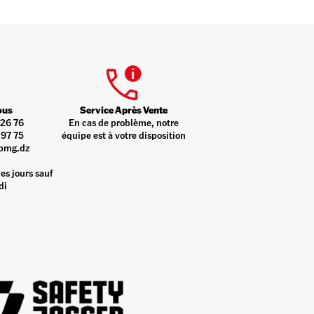
ous
Service Après Vente
26 76
En cas de problème, notre
97 75
équipe est à votre disposition
pmg.dz
es jours sauf
di