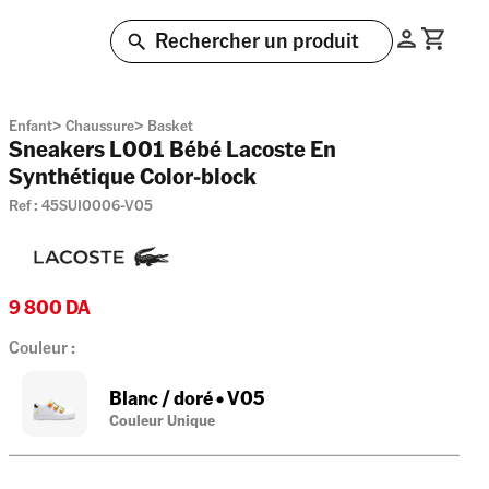
Rechercher un produit
Enfant
>
Chaussure
>
Basket
Sneakers L001 Bébé Lacoste En
Synthétique Color-block
Ref :
45SUI0006-V05
9 800
DA
Couleur :
Blanc / doré
•
V05
Couleur Unique