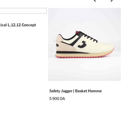
tical L.12.12 Concept
Sa
6 
Safety Jogger | Basket Homme
5 900
DA