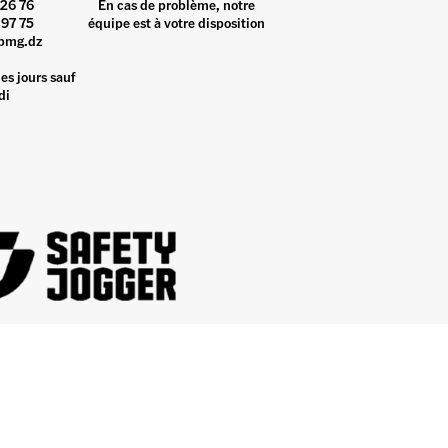
26 76
En cas de problème, notre
97 75
équipe est à votre disposition
pmg.dz
es jours sauf
di