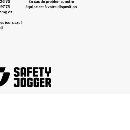
26 76
En cas de problème, notre
97 75
équipe est à votre disposition
pmg.dz
es jours sauf
di