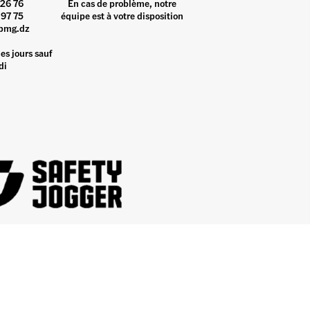
26 76
En cas de problème, notre
97 75
équipe est à votre disposition
pmg.dz
es jours sauf
di