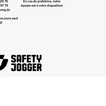
26 76
En cas de problème, notre
97 75
équipe est à votre disposition
pmg.dz
es jours sauf
di