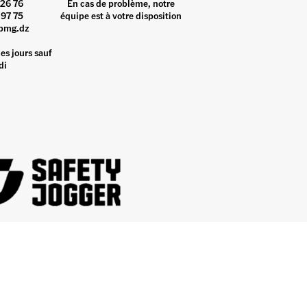
26 76
En cas de problème, notre
97 75
équipe est à votre disposition
pmg.dz
es jours sauf
di