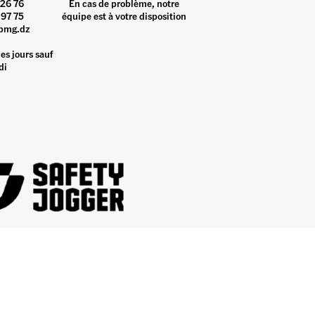
26 76
En cas de problème, notre
97 75
équipe est à votre disposition
pmg.dz
es jours sauf
di