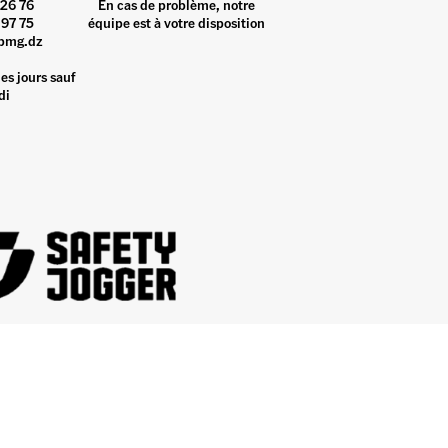
26 76
En cas de problème, notre
97 75
équipe est à votre disposition
pmg.dz
es jours sauf
di